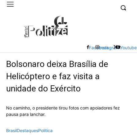
UK
LONDON NEWS
Facebook
Instagram
X
Youtube
Bolsonaro deixa Brasília de
Helicóptero e faz visita a
unidade do Exército
No caminho, o presidente tirou fotos com apoiadores fez
pausa para lanchar.
Brasil
Destaques
Politica