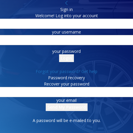
Sign in
Welcome! Log into your account
your username
your password
Forgot your password? Get help
Password recovery
Recover your password
your email
A password will be e-mailed to you.