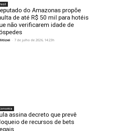
rasil
eputado do Amazonas propõe
ulta de até R$ 50 mil para hotéis
ue não verificarem idade de
óspedes
litizei
-
7 de julho de 2026, 14:23h
conomia
ula assina decreto que prevê
loqueio de recursos de bets
legais