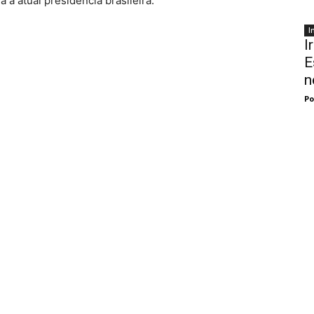
 a atual presidência brasileira.”
I
I
E
n
Po