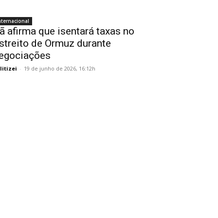
nternacional
rã afirma que isentará taxas no
streito de Ormuz durante
egociações
litizei
-
19 de junho de 2026, 16:12h