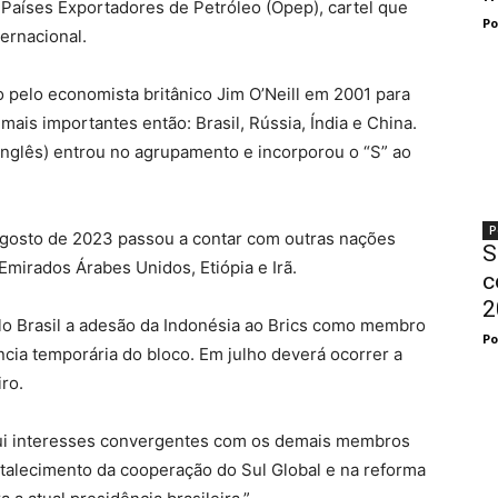
Países Exportadores de Petróleo (Opep), cartel que
Po
ernacional.
o pelo economista britânico Jim O’Neill em 2001 para
ais importantes então: Brasil, Rússia, Índia e China.
 inglês) entrou no agrupamento e incorporou o “S” ao
P
 agosto de 2023 passou a contar com outras nações
S
Emirados Árabes Unidos, Etiópia e Irã.
c
2
elo Brasil a adesão da Indonésia ao Brics como membro
Po
ência temporária do bloco. Em julho deverá ocorrer a
ro.
sui interesses convergentes com os demais membros
talecimento da cooperação do Sul Global e na reforma