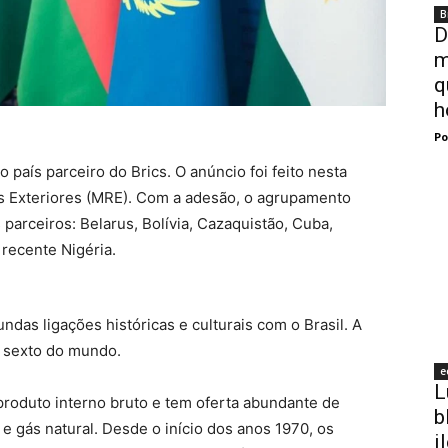
B
D
m
q
h
Po
 país parceiro do Brics. O anúncio foi feito nesta
ões Exteriores (MRE). Com a adesão, o agrupamento
parceiros: Belarus, Bolívia, Cazaquistão, Cuba,
 recente Nigéria.
undas ligações históricas e culturais com o Brasil. A
o sexto do mundo.
e
L
 produto interno bruto e tem oferta abundante de
b
e gás natural. Desde o início dos anos 1970, os
i