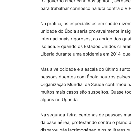
“O governo americano nos apoiou”, acresce
para trabalhar connosco na luta contra o VI
Na prática, os especialistas em saúde dizem
unidade do Ébola seria provavelmente insig
internacionais rigorosos, ao abrigo dos qua
isolada. E quando os Estados Unidos criara
Libéria durante uma epidemia em 2014, qua
Mas a velocidade e a escala do último surto
pessoas doentes com Ébola noutros países a
Organização Mundial da Saúde confirmou na
muitos mais casos são suspeitos. Quase t
alguns no Uganda.
Na segunda-feira, centenas de pessoas mar
da base aérea, protestando contra o plano 
disparou gás lacrimogéneo e os militares q