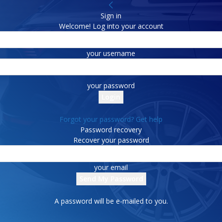
Sign in
Welcome! Log into your account
your username
your password
Forgot your password? Get help
Password recovery
Recover your password
your email
A password will be e-mailed to you.