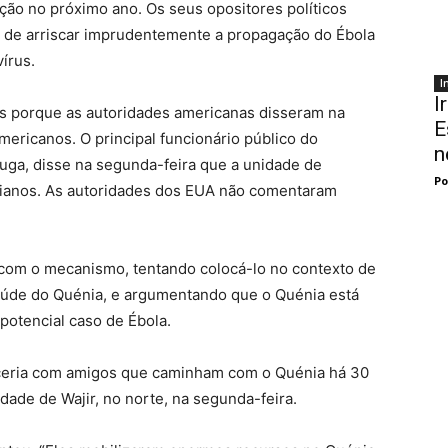
ição no próximo ano. Os seus opositores políticos
 de arriscar imprudentemente a propagação do Ébola
írus.
I
I
os porque as autoridades americanas disseram na
E
mericanos. O principal funcionário público do
n
uga, disse na segunda-feira que a unidade de
Po
nianos. As autoridades dos EUA não comentaram
com o mecanismo, tentando colocá-lo no contexto de
aúde do Quénia, e argumentando que o Quénia está
potencial caso de Ébola.
ceria com amigos que caminham com o Quénia há 30
idade de Wajir, no norte, na segunda-feira.