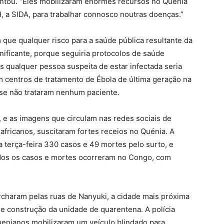
ntou. “Eles mobilizaram enormes recursos no Quénia
H, a SIDA, para trabalhar connosco noutras doenças.”
 que qualquer risco para a saúde pública resultante da
nificante, porque seguiria protocolos de saúde
is qualquer pessoa suspeita de estar infectada seria
m centros de tratamento de Ébola de última geração na
se não trataram nenhum paciente.
, e as imagens que circulam nas redes sociais de
fricanos, suscitaram fortes receios no Quénia. A
 terça-feira 330 casos e 49 mortes pelo surto, e
odos os casos e mortes ocorreram no Congo, com
charam pelas ruas de Nanyuki, a cidade mais próxima
de construção da unidade de quarentena. A polícia
uenianos mobilizaram um veículo blindado para