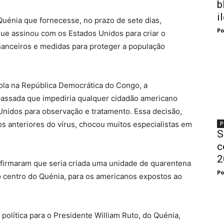
b
i
uénia que fornecesse, no prazo de sete dias,
Po
ue assinou com os Estados Unidos para criar o
nanceiros e medidas para proteger a população
ola na República Democrática do Congo, a
assada que impediria qualquer cidadão americano
Unidos para observação e tratamento. Essa decisão,
os anteriores do vírus, chocou muitos especialistas em
P
S
c
2
firmaram que seria criada uma unidade de quarentena
Po
o centro do Quénia, para os americanos expostos ao
política para o Presidente William Ruto, do Quénia,