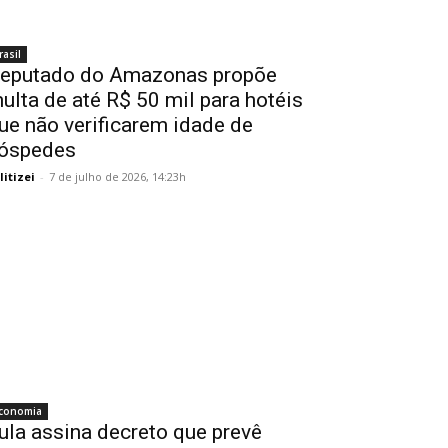
rasil
eputado do Amazonas propõe
ulta de até R$ 50 mil para hotéis
ue não verificarem idade de
óspedes
litizei
-
7 de julho de 2026, 14:23h
conomia
ula assina decreto que prevê