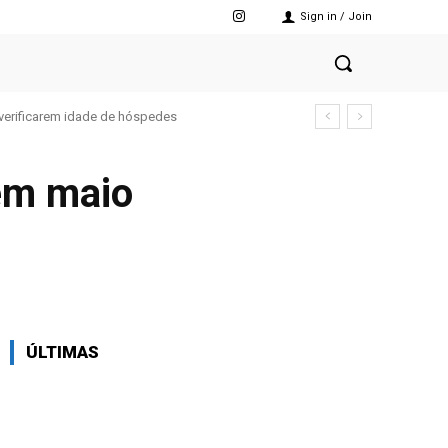
Sign in / Join
verificarem idade de hóspedes
em maio
X
Pinterest
WhatsApp
ÚLTIMAS