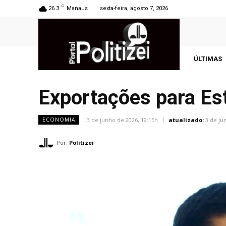
C
26.3
Manaus
sexta-feira, agosto 7, 2026
ÚLTIMAS
Exportações para E
3 de junho de 2026, 19:15h
atualizado:
3 de ju
ECONOMIA
Por:
Politizei