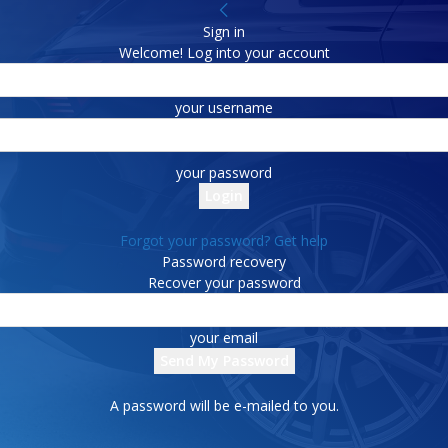
Sign in
Welcome! Log into your account
your username
your password
Forgot your password? Get help
Password recovery
Recover your password
your email
A password will be e-mailed to you.