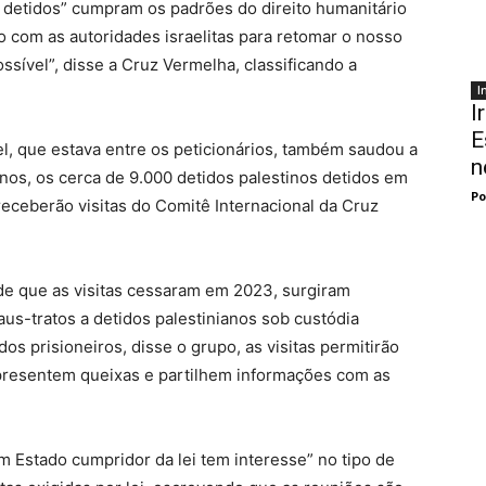
 detidos” cumpram os padrões do direito humanitário
o com as autoridades israelitas para retomar o nosso
sível”, disse a Cruz Vermelha, classificando a
I
I
E
el, que estava entre os peticionários, também saudou a
n
anos, os cerca de 9.000 detidos palestinos detidos em
Po
 receberão visitas do Comitê Internacional da Cruz
de que as visitas cessaram em 2023, surgiram
s-tratos a detidos palestinianos sob custódia
dos prisioneiros, disse o grupo, as visitas permitirão
presentem queixas e partilhem informações com as
m Estado cumpridor da lei tem interesse” no tipo de