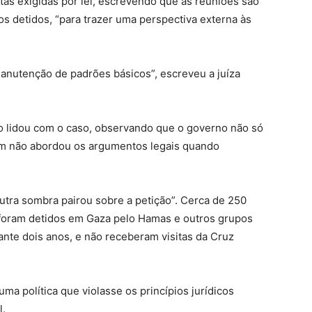
itas exigidas por lei, escrevendo que as reuniões são
s detidos, “para trazer uma perspectiva externa às
manutenção de padrões básicos”, escreveu a juíza
no lidou com o caso, observando que o governo não só
m não abordou os argumentos legais quando
utra sombra pairou sobre a petição”. Cerca de 250
o foram detidos em Gaza pelo Hamas e outros grupos
ante dois anos, e não receberam visitas da Cruz
uma política que violasse os princípios jurídicos
l.