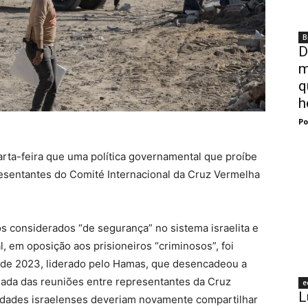
B
D
m
q
h
Po
arta-feira que uma política governamental que proíbe
presentantes do Comité Internacional da Cruz Vermelha
iros considerados “de segurança” no sistema israelita e
 em oposição aos prisioneiros “criminosos”, foi
 de 2023, liderado pelo Hamas, que desencadeou a
mada das reuniões entre representantes da Cruz
e
L
ridades israelenses deveriam novamente compartilhar