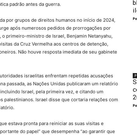
b
tica padrão antes da guerra.
i
Po
da por grupos de direitos humanos no início de 2024,
surge após numerosos pedidos de prorrogações por
 o primeiro-ministro de Israel, Benjamin Netanyahu,
 visitas da Cruz Vermelha aos centros de detenção,
oneiros. Não houve resposta imediata de seu gabinete
oridades israelitas enfrentam repetidas acusações
P
S
ana passada, as Nações Unidas publicaram um relatório
c
 incluindo Israel, pela primeira vez, e citando um
2
 palestinianos. Israel disse que cortaria relações com
Po
atório.
 estava pronta para reiniciar as suas visitas e
mportante do papel” que desempenha “ao garantir que