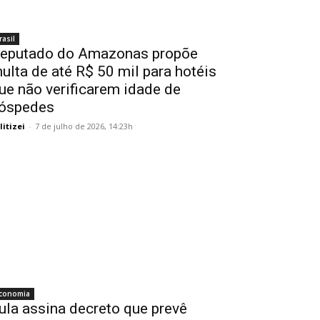
rasil
eputado do Amazonas propõe
ulta de até R$ 50 mil para hotéis
ue não verificarem idade de
óspedes
litizei
-
7 de julho de 2026, 14:23h
conomia
ula assina decreto que prevê