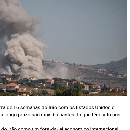
rra de 16 semanas do Irão com os Estados Unidos e
s a longo prazo são mais brilhantes do que têm sido nos
o do Irão como um fora-da-lei económico internacional