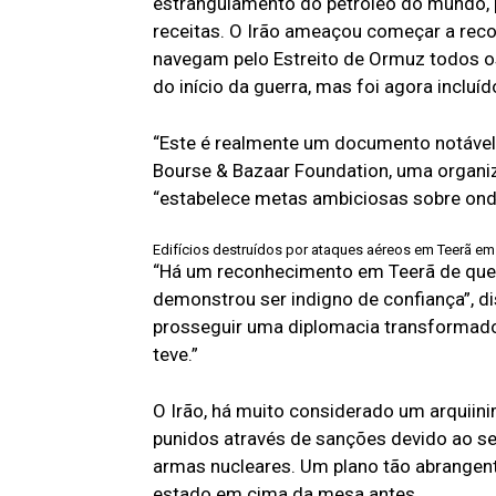
estrangulamento do petróleo do mundo, 
receitas. O Irão ameaçou começar a reco
navegam pelo Estreito de Ormuz todos os
do início da guerra, mas foi agora incluí
“Este é realmente um documento notável”
Bourse & Bazaar Foundation, uma organ
“estabelece metas ambiciosas sobre onde
Edifícios destruídos por ataques aéreos em Teerã em 
“Há um reconhecimento em Teerã de que Tr
demonstrou ser indigno de confiança”, d
prosseguir uma diplomacia transformado
teve.”
O Irão, há muito considerado um arquii
punidos através de sanções devido ao se
armas nucleares. Um plano tão abrangent
estado em cima da mesa antes.