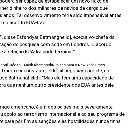
poderá ser capaz de estabelecer um novo fluxo de
lher dinheiro dos milhares de navios de carga que
 anos. Tal desenvolvimento teria sido impensável antes
do no acordo EUA-Irão.
, disse Esfandyar Batmanghelidj, executivo-chefe da
ização de pesquisa com sede em Londres. O acordo
 a relação EUA-Irã pode terminar”.
abril.
Crédito…
Arash Khamooshi/Polaris para o New York Times
ump é inconstante, é difícil negociar com ele, ele
isse Batmanghelidj. “Mas ele tem uma capacidade de
ra que nenhum outro presidente dos EUA antes dele
nimigo americano, é um dos países mais severamente
u apoio ao terrorismo internacional e ao seu programa de
e para pôr fim às sanções e às hostilidades nunca tinha