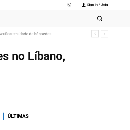
Sign in / Join
verificarem idade de hóspedes
es no Líbano,
X
Pinterest
WhatsApp
ÚLTIMAS