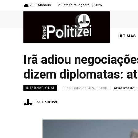
C
29
Manaus
quinta-feira, agosto 6, 2026
ÚLTIMAS
Irã adiou negociaçõe
dizem diplomatas: at
19 de junho de 2026, 16:08h
atualizado:
1
INTERNACIONAL
Por:
Politizei