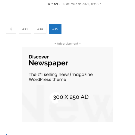
Politizei
-
10 de maio de 2021, 09:09h
433
434
435
- Advertisement -