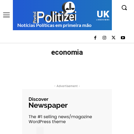
UK
LONDON NEWS
economia
AMAZONAS
ASSINANTES
BRASIL
COLUNA E OPINIÃO
CPI DA PANDEMIA
CPI DA SAÚDE AM
CURTAS
DESTAQUES
ELEIÇÕES 2022
- Advertisement -