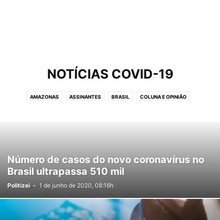
NOTÍCIAS COVID-19
AMAZONAS
ASSINANTES
BRASIL
COLUNA E OPINIÃO
CPI DA PANDEMIA
CPI DA SAÚDE AM
CURTAS
DESTAQUES
ECONOMIA
ELEIÇÕES 2022
ESPORTES
INTERNACIONAL
NOTICIAS
NOTÍCIAS COVID-19
POLITICA
PUBLICIDADE
SAÚDE
Número de casos do novo coronavírus no
Brasil ultrapassa 510 mil
Politizei
-
1 de junho de 2020, 08:16h