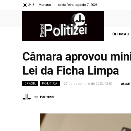
C
24.5
Manaus
sexta-feira, agosto 7, 2026
ÚLTIMAS
Câmara aprovou mini
Lei da Ficha Limpa
27 de dezembro de 2023, 13:50h
atual
BRASIL
POLITICA
Por:
Politizei