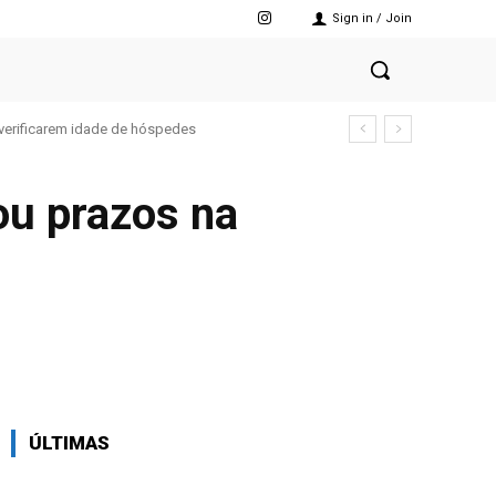
Sign in / Join
verificarem idade de hóspedes
ou prazos na
X
Pinterest
WhatsApp
ÚLTIMAS