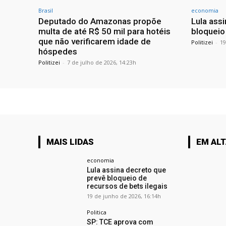
Brasil
economia
Deputado do Amazonas propõe
Lula ass
multa de até R$ 50 mil para hotéis
bloqueio
que não verificarem idade de
Politizei
-
19
hóspedes
Politizei
-
7 de julho de 2026, 14:23h
MAIS LIDAS
EM AL
economia
Lula assina decreto que
prevê bloqueio de
recursos de bets ilegais
19 de junho de 2026, 16:14h
Politica
SP: TCE aprova com