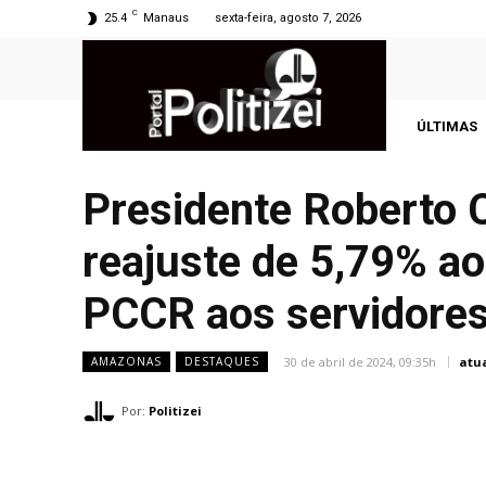
C
25.4
Manaus
sexta-feira, agosto 7, 2026
ÚLTIMAS
Presidente Roberto 
reajuste de 5,79% ao
PCCR aos servidore
30 de abril de 2024, 09:35h
atu
AMAZONAS
DESTAQUES
Por:
Politizei