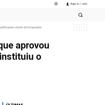
Sign in / Join
verificarem idade de hóspedes
que aprovou
nstituiu o
X
Pinterest
WhatsApp