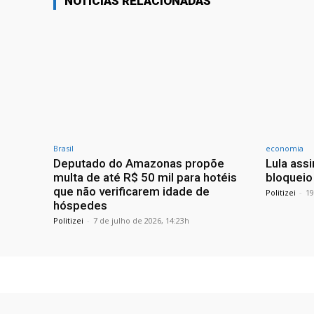
NOTICIAS RELACIONADAS
Brasil
economia
Deputado do Amazonas propõe
Lula ass
multa de até R$ 50 mil para hotéis
bloqueio
que não verificarem idade de
Politizei
-
19
hóspedes
Politizei
-
7 de julho de 2026, 14:23h