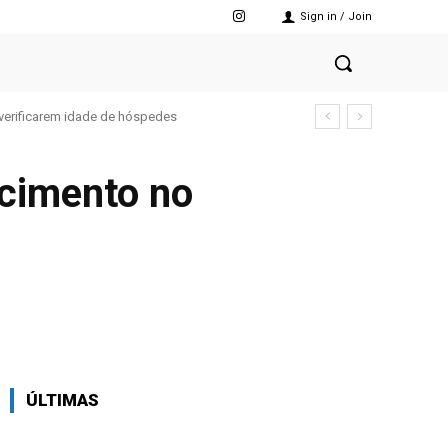
Sign in / Join
verificarem idade de hóspedes
scimento no
X
Pinterest
WhatsApp
ÚLTIMAS