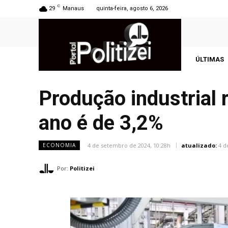
C
29
Manaus
quinta-feira, agosto 6, 2026
ÚLTIMAS
Produção industrial 
ano é de 3,2%
4 de setembro de 2024, 10:28h
atualizado:
4 d
ECONOMIA
Por:
Politizei