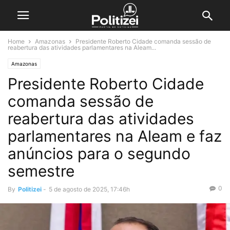
Home
Amazonas
Presidente Roberto Cidade comanda sessão de
reabertura das atividades parlamentares na Aleam...
Amazonas
Presidente Roberto Cidade
comanda sessão de
reabertura das atividades
parlamentares na Aleam e faz
anúncios para o segundo
semestre
0
By
Politizei
-
5 de agosto de 2025, 17:46h