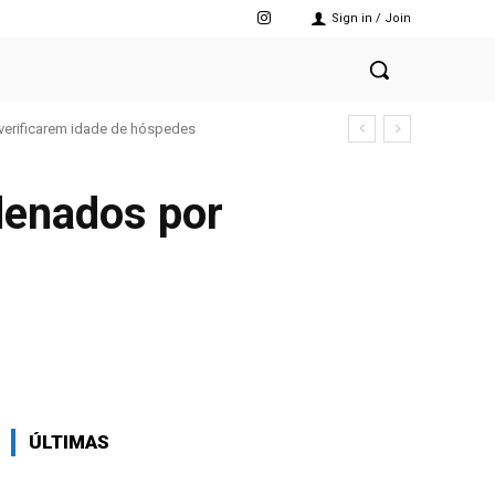
Sign in / Join
verificarem idade de hóspedes
denados por
X
Pinterest
WhatsApp
ÚLTIMAS