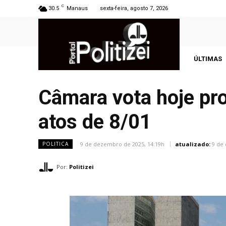
C
30.5
Manaus
sexta-feira, agosto 7, 2026
ÚLTIMAS
Câmara vota hoje pro
atos de 8/01
9 de dezembro de 2025, 14:19h
atualizado:
9 de
POLITICA
Por:
Politizei