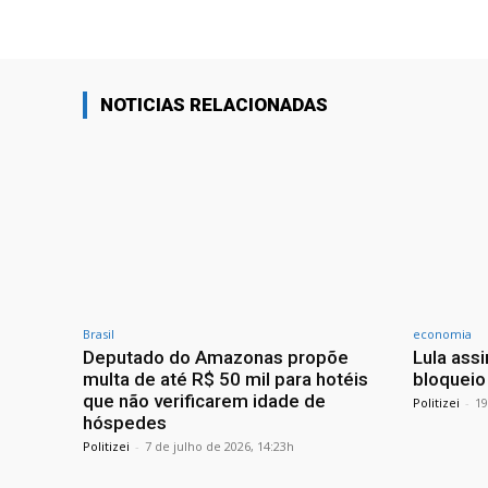
NOTICIAS RELACIONADAS
Brasil
economia
Deputado do Amazonas propõe
Lula ass
multa de até R$ 50 mil para hotéis
bloqueio
que não verificarem idade de
Politizei
-
19
hóspedes
Politizei
-
7 de julho de 2026, 14:23h