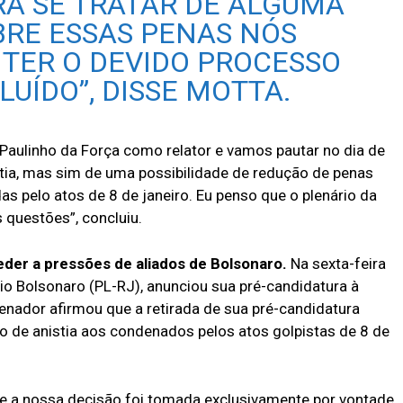
RA SE TRATAR DE ALGUMA
RE ESSAS PENAS NÓS
 TER O DEVIDO PROCESSO
UÍDO”, DISSE MOTTA.
aulinho da Força como relator e vamos pautar no dia de
stia, mas sim de uma possibilidade de redução de penas
 pelo atos de 8 de janeiro. Eu penso que o plenário da
 questões”, concluiu.
der a pressões de aliados de Bolsonaro.
Na sexta-feira
ávio Bolsonaro (PL-RJ), anunciou sua pré-candidatura à
senador afirmou que a retirada de sua pré-candidatura
o de anistia aos condenados pelos atos golpistas de 8 de
ue a nossa decisão foi tomada exclusivamente por vontade