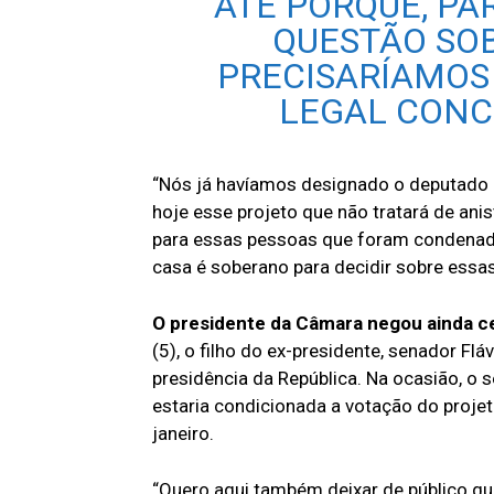
ATÉ PORQUE, PA
QUESTÃO SOB
PRECISARÍAMOS
LEGAL CONCL
“Nós já havíamos designado o deputado P
hoje esse projeto que não tratará de ani
para essas pessoas que foram condenadas
casa é soberano para decidir sobre essas
O presidente da Câmara negou ainda ce
(5), o filho do ex-presidente, senador Fl
presidência da República. Na ocasião, o 
estaria condicionada a votação do projet
janeiro.
“Quero aqui também deixar de público q