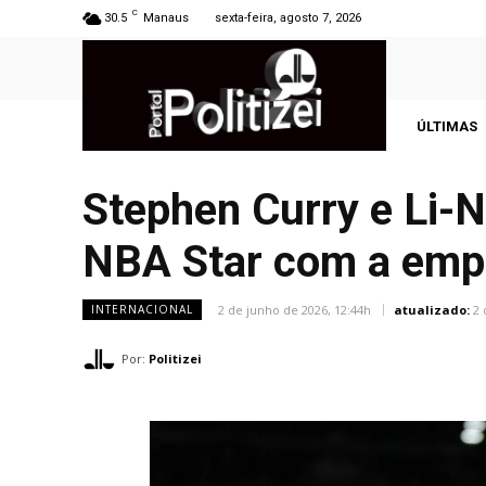
C
30.5
Manaus
sexta-feira, agosto 7, 2026
ÚLTIMAS
Stephen Curry e Li-N
NBA Star com a empr
2 de junho de 2026, 12:44h
atualizado:
2 
INTERNACIONAL
Por:
Politizei