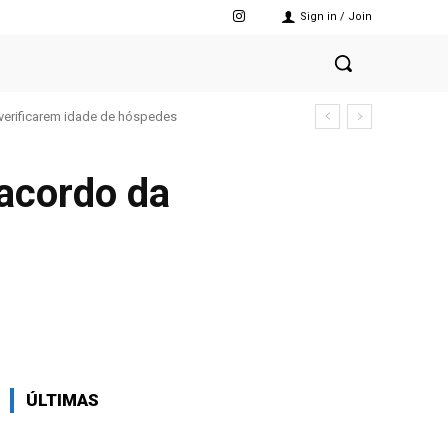
Sign in / Join
verificarem idade de hóspedes
 acordo da
X
Pinterest
WhatsApp
ÚLTIMAS