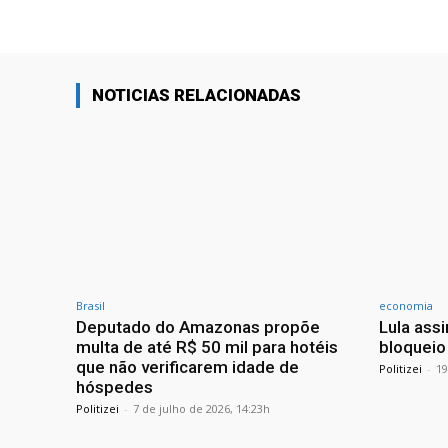
NOTICIAS RELACIONADAS
Brasil
economia
Deputado do Amazonas propõe
Lula ass
multa de até R$ 50 mil para hotéis
bloqueio
que não verificarem idade de
Politizei
-
19
hóspedes
Politizei
-
7 de julho de 2026, 14:23h