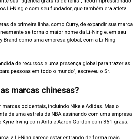
nte sua “agência gratuita de tênis”, ficou impressionado
os Li-Ning e com seu fundador, que também era atleta.
tas de primeira linha, como Curry, de expandir sua marca
aneamente se torna o maior nome da Li-Ning e, em seu
rry Brand como uma empresa global, com a Li-Ning
ndida de recursos e uma presença global para trazer as
 para pessoas em todo o mundo”, escreveu o Sr.
 as marcas chinesas?
 marcas ocidentais, incluindo Nike e Adidas. Mas o
ente de uma estrela da NBA assinando com uma empresa
e Kyrie Irving com Anta e Aaron Gordon com 361 graus.
rca, a Li-Ning parece estar entrando de forma mais