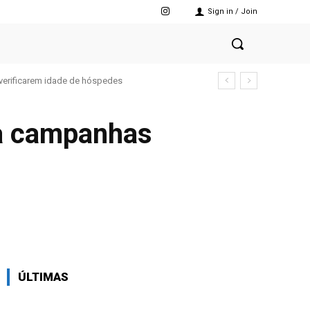
Sign in / Join
verificarem idade de hóspedes
ara campanhas
X
Pinterest
WhatsApp
ÚLTIMAS