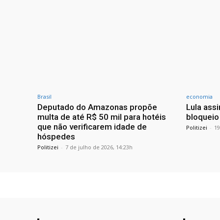
Brasil
economia
Deputado do Amazonas propõe
Lula ass
multa de até R$ 50 mil para hotéis
bloqueio
que não verificarem idade de
Politizei
-
19
hóspedes
Politizei
-
7 de julho de 2026, 14:23h