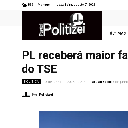
C
35.3
Manaus
sexta-feira, agosto 7, 2026
ÚLTIMAS
PL receberá maior fa
do TSE
3 de junho de 2026, 19:27h
atualizado:
3 de junh
POLITICA
Por:
Politizei