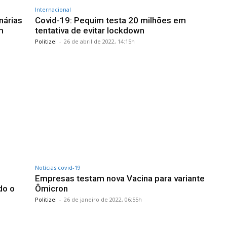
Internacional
nárias
Covid-19: Pequim testa 20 milhões em
m
tentativa de evitar lockdown
Politizei
-
26 de abril de 2022, 14:15h
Notícias covid-19
Empresas testam nova Vacina para variante
do o
Ômicron
Politizei
-
26 de janeiro de 2022, 06:55h