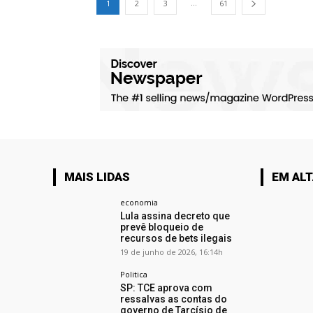
...
1
2
3
61
MAIS LIDAS
EM AL
economia
Lula assina decreto que
prevê bloqueio de
recursos de bets ilegais
19 de junho de 2026, 16:14h
Politica
SP: TCE aprova com
ressalvas as contas do
governo de Tarcísio de