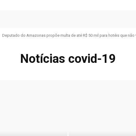
Deputado do Amazonas propõe multa de até R$ 50 mil para hotéis que não 
Notícias covid-19
LUNA E OPINIÃO
CPI DA PANDEMIA
CPI DA SAÚDE AM
CURTAS
D