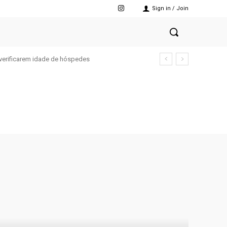
Sign in / Join
verificarem idade de hóspedes
ESTAQUES
ECONOMIA
ELEIÇÕES 2022