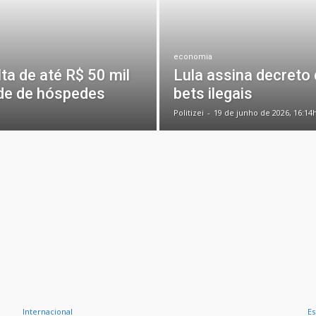
economia
a de até R$ 50 mil
Lula assina decreto
ade de hóspedes
bets ilegais
Politizei
-
19 de junho de 2026, 16:14
Internacional
Es