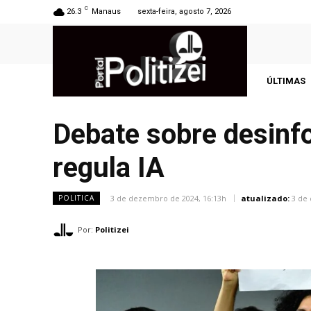
C
26.3
Manaus
sexta-feira, agosto 7, 2026
ÚLTIMAS
Debate sobre desinf
regula IA
3 de dezembro de 2024, 16:13h
atualizado:
3 de
POLITICA
Por:
Politizei