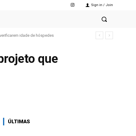
Sign in / Join
verificarem idade de hóspedes
projeto que
X
Pinterest
WhatsApp
ÚLTIMAS