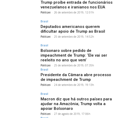
Trump proíbe entrada de funcionários
venezuelanos e iranianos nos EUA
Politizei
-
26 de setembro de 2019, 12:01h
Brasil
Deputados americanos querem
dificultar apoio de Trump ao Brasil
Politizei
-
25 de setembro de 2019, 14:52h
Brasil
Bolsonaro sobre pedido de
impeachment de Trump: ‘Ele vai ser
reeleito no ano que vem’
Politizei
-
25 de setembro de 2019, 07:35h
Brasil
Presidente da Câmara abre processo
de impeachment de Trump
Politizei
-
24 de setembro de 2019, 19:13h
Brasil
Macron diz que há outros países para
ajudar na Amazônia; Trump volta a
apoiar Bolsonaro
Politizei
-
27 de agosto de 2019, 17:06h
Brasil