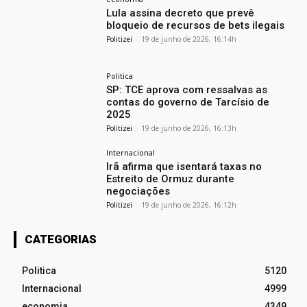
Lula assina decreto que prevê
bloqueio de recursos de bets ilegais
Politizei
-
19 de junho de 2026, 16:14h
Politica
SP: TCE aprova com ressalvas as
contas do governo de Tarcísio de
2025
Politizei
-
19 de junho de 2026, 16:13h
Internacional
Irã afirma que isentará taxas no
Estreito de Ormuz durante
negociações
Politizei
-
19 de junho de 2026, 16:12h
CATEGORIAS
Politica
5120
Internacional
4999
economia
4349