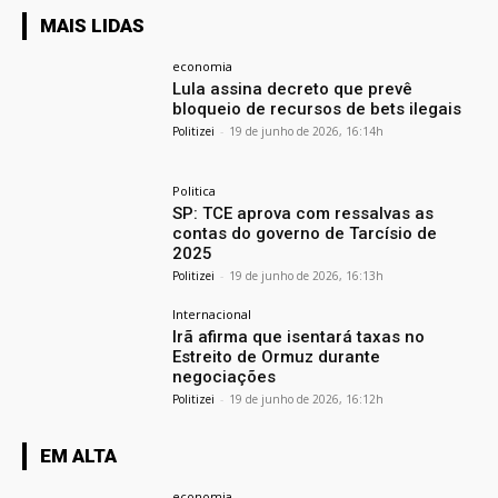
MAIS LIDAS
economia
Lula assina decreto que prevê
bloqueio de recursos de bets ilegais
Politizei
-
19 de junho de 2026, 16:14h
Politica
SP: TCE aprova com ressalvas as
contas do governo de Tarcísio de
2025
Politizei
-
19 de junho de 2026, 16:13h
Internacional
Irã afirma que isentará taxas no
Estreito de Ormuz durante
negociações
Politizei
-
19 de junho de 2026, 16:12h
EM ALTA
economia